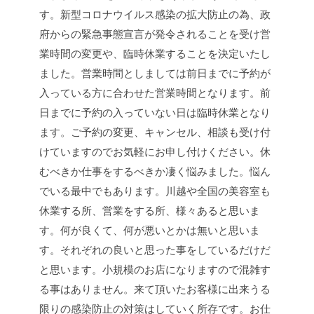
す。
新型コロナウイルス感染の拡大防止の為、政
府からの緊急事態宣言が発令されることを受け営
業時間の変更や、臨時休業することを決定いたし
ました。
営業時間としましては
前日までに予約が
入っている方に合わせた営業時間となります。
前
日までに予約の入っていない日は臨時休業となり
ます。
ご予約の変更、キャンセル、相談も受け付
けていますのでお気軽にお申し付けください。
休
むべきか仕事をするべきか
凄く悩みました。
悩ん
でいる最中でもあります。
川越や全国の美容室も
休業する所、営業をする所、様々あると思いま
す。
何が良くて、何が悪いとかは無いと思いま
す。
それぞれの良いと思った事をしているだけだ
と思います。
小規模のお店になりますので
混雑す
る事はありません。
来て頂いたお客様に出来うる
限りの感染防止の対策はしていく所存です。
お仕